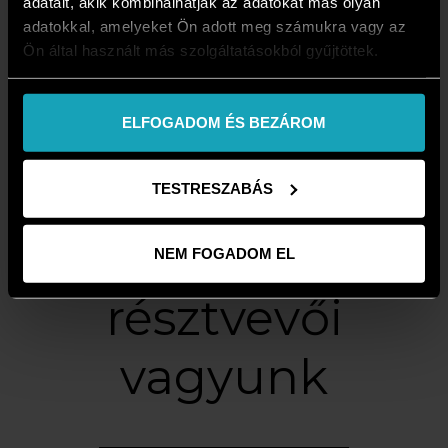
adatait, akik kombinálhatják az adatokat más olyan
adatokkal, amelyeket Ön adott meg számukra vagy az
Ön által használt más szolgáltatásokból gyűjtöttek.
Több mint 30
éve a Közép-
ELFOGADOM ÉS BEZÁROM
Európai textil
TESTRESZABÁS
piacvezető
NEM FOGADOM EL
résztvevői
vagyunk