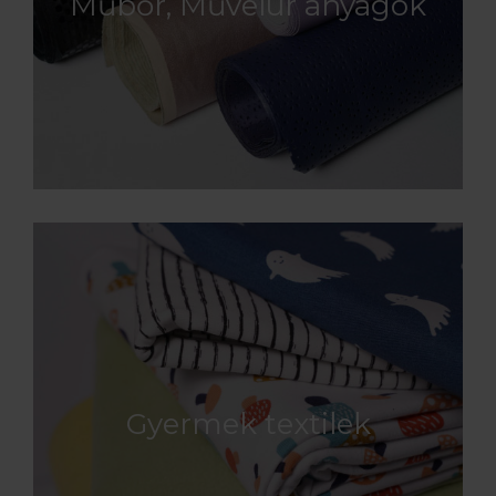
Műbőr, Művelúr anyagok
Gyermek textilek