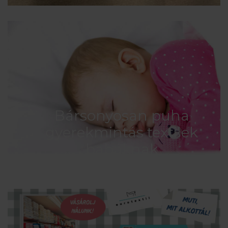
Bársonyosan puha
gyerekmintás textilek
babáknak